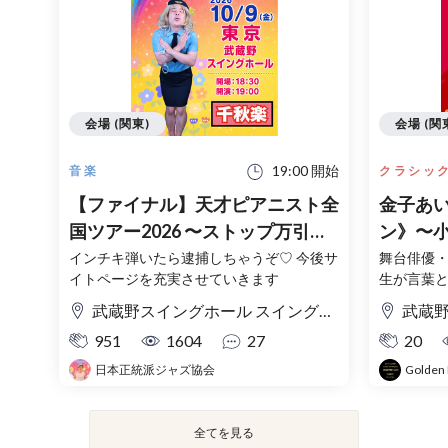
会場 (関東)
会場 (関
19:00 開始
音楽
クラシッ
【ファイナル】天才ピアニスト全
金子あ
国ツアー2026 〜ストップ万引
ン》〜
き・麻薬・インチキジャズ♡〜
由に生
インチキ弾いたら逮捕しちゃうぞ♡ 今後サ
舞台俳優
イトページを充実させていきます
生が言葉
武蔵野スイングホール スイングホール
武蔵野
951
1604
27
20
日本正統派ジャズ協会
Golden 
全てを見る