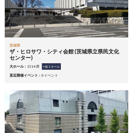
茨城県
ザ・ヒロサワ・シティ会館 (茨城県立県民文化
センター)
大ホール
1514 席
+他
1
ホール
直近開催イベント
0 イベント