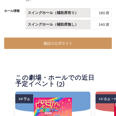
ホール情報
スイングホール（補助席有り）
180 席
スイングホール（補助席無し）
140 席
施設の公式サイト
この劇場・ホールでの近日
予定イベント (
)
2
9
6
10/
11/
金
金
+ 他