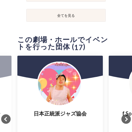
全てを見る
この劇場・ホールでイベン
トを行った団体 (
)
17
ー
日本正統派ジャズ協会
f 