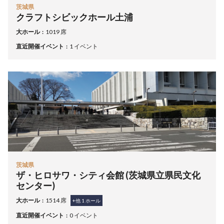
茨城県
クラフトシビックホール土浦
大ホール
1019 席
直近開催イベント
1 イベント
茨城県
ザ・ヒロサワ・シティ会館 (茨城県立県民文化
センター)
大ホール
1514 席
+他
1
ホール
直近開催イベント
0 イベント