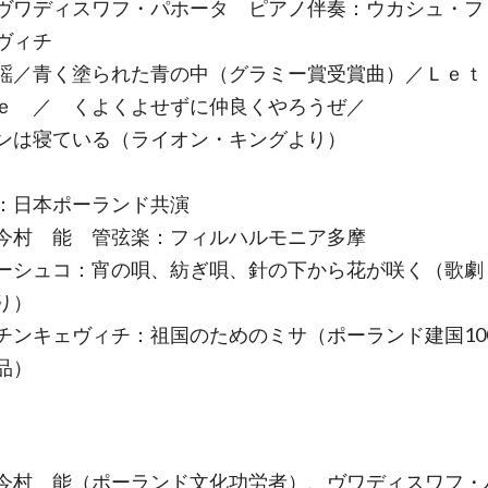
ヴワディスワフ・パホータ ピアノ伴奏：ウカシュ・フ
ヴィチ
謡／青く塗られた青の中（グラミー賞受賞曲）／Ｌｅｔ
ｅ ／ くよくよせずに仲良くやろうぜ／
ンは寝ている（ライオン・キングより）
：日本ポーランド共演
今村 能 管弦楽：フィルハルモニア多摩
ーシュコ：宵の唄、紡ぎ唄、針の下から花が咲く（歌劇
り）
チンキェヴィチ：祖国のためのミサ（ポーランド建国10
品）
今村 能（ポーランド文化功労者）、ヴワディスワフ・