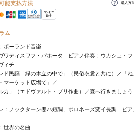
可能支払方法
購入方
ラム
：ポーランド音楽
ヴワディスワフ・パホータ ピアノ伴奏：ウカシュ・フ
ヴィチ
ンド民謡「緑の木立の中で」（民俗衣裳と共に）／「ね
・マーケット広場で」／
ルカ」（エドヴァルト・ブリ作曲）／森へ行きましょう
ン：ノックターン嬰ハ短調、ポロネーズ変イ長調 ピア
：世界の名曲