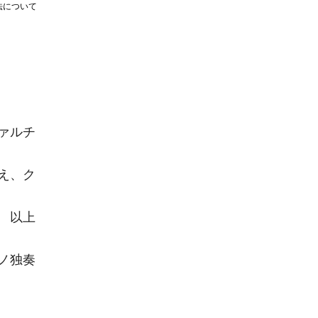
法について
ァルチ
え、ク
 以上
ノ独奏