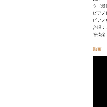
タ（最
ピアノ
ピアノ
合唱：
管弦楽
動画