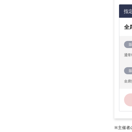
指
全
通常
全席
※主催者