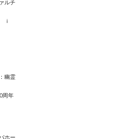
ァルチ
 ｉ
：幽霊
0周年
パホー