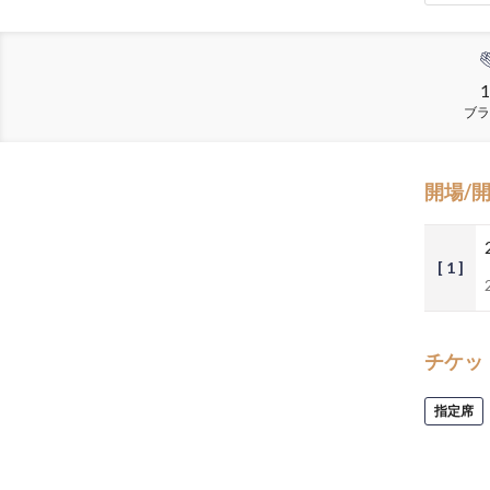
1
ブラ
開場/
[ 1 ]
チケッ
指定席