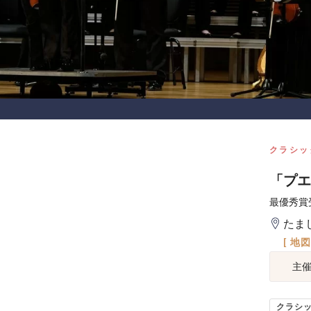
クラシッ
「プエ
最優秀賞
たま
[ 地
主
クラシ