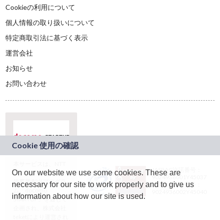
Cookieの利用について
個人情報の取り扱いについて
特定商取引法に基づく表示
運営会社
お知らせ
お問い合わせ
本サービスは、NTT
JASRAC許諾番号：
On our website we use some cookies. These are
ドコモグループの新
9024936001Y45037
規事業創出プログラ
necessary for our site to work properly and to give us
JASRAC許諾番号：
ム「docomo
9024936002Y45040
information about how our site is used.
STARTUP」を通じて
企画され、株式会社
teketにより運営され