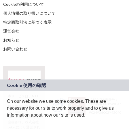
Cookieの利用について
個人情報の取り扱いについて
特定商取引法に基づく表示
運営会社
お知らせ
お問い合わせ
本サービスは、NTT
JASRAC許諾番号：
On our website we use some cookies. These are
ドコモグループの新
9024936001Y45037
規事業創出プログラ
necessary for our site to work properly and to give us
JASRAC許諾番号：
ム「docomo
9024936002Y45040
information about how our site is used.
STARTUP」を通じて
企画され、株式会社
teketにより運営され