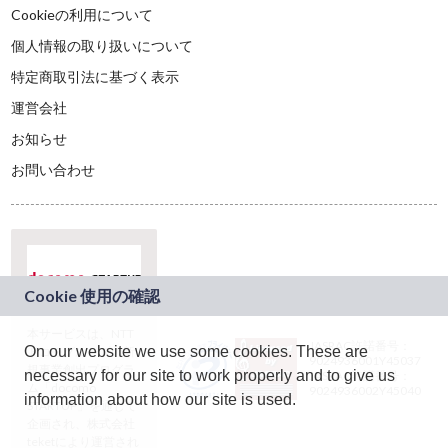
Cookieの利用について
個人情報の取り扱いについて
特定商取引法に基づく表示
運営会社
お知らせ
お問い合わせ
本サービスは、NTT
JASRAC許諾番号：
On our website we use some cookies. These are
ドコモグループの新
9024936001Y45037
規事業創出プログラ
necessary for our site to work properly and to give us
JASRAC許諾番号：
ム「docomo
9024936002Y45040
information about how our site is used.
STARTUP」を通じて
企画され、株式会社
teketにより運営され