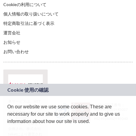
Cookieの利用について
個人情報の取り扱いについて
特定商取引法に基づく表示
運営会社
お知らせ
お問い合わせ
本サービスは、NTT
JASRAC許諾番号：
On our website we use some cookies. These are
ドコモグループの新
9024936001Y45037
規事業創出プログラ
necessary for our site to work properly and to give us
JASRAC許諾番号：
ム「docomo
9024936002Y45040
information about how our site is used.
STARTUP」を通じて
企画され、株式会社
teketにより運営され