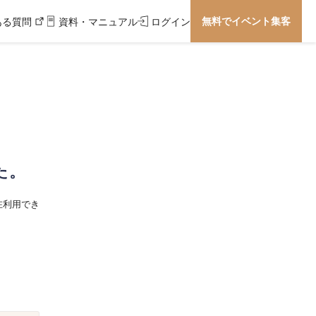
無料でイベント集客
ある質問
資料・マニュアル
ログイン
た。
在利用でき