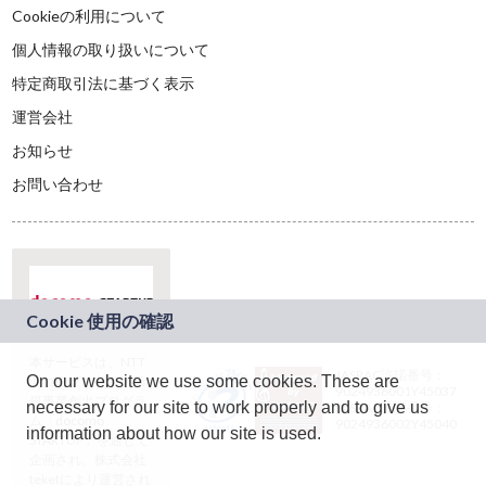
Cookieの利用について
個人情報の取り扱いについて
特定商取引法に基づく表示
運営会社
お知らせ
お問い合わせ
本サービスは、NTT
JASRAC許諾番号：
On our website we use some cookies. These are
ドコモグループの新
9024936001Y45037
規事業創出プログラ
necessary for our site to work properly and to give us
JASRAC許諾番号：
ム「docomo
9024936002Y45040
information about how our site is used.
STARTUP」を通じて
企画され、株式会社
teketにより運営され