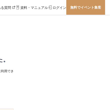
無料でイベント集客
ある質問
資料・マニュアル
ログイン
た。
在利用でき