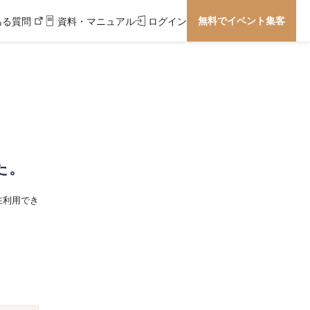
無料でイベント集客
ある質問
資料・マニュアル
ログイン
た。
在利用でき