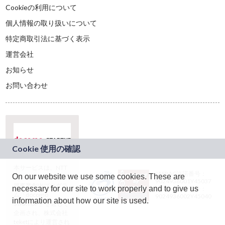
Cookieの利用について
個人情報の取り扱いについて
特定商取引法に基づく表示
運営会社
お知らせ
お問い合わせ
本サービスは、NTT
JASRAC許諾番号：
On our website we use some cookies. These are
ドコモグループの新
9024936001Y45037
規事業創出プログラ
necessary for our site to work properly and to give us
JASRAC許諾番号：
ム「docomo
9024936002Y45040
information about how our site is used.
STARTUP」を通じて
企画され、株式会社
teketにより運営され