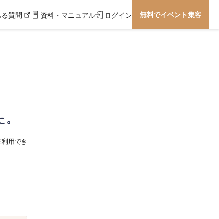
無料でイベント集客
ある質問
資料・マニュアル
ログイン
た。
在利用でき