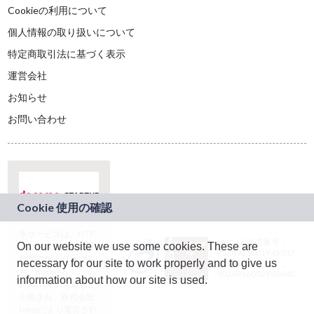
Cookieの利用について
個人情報の取り扱いについて
特定商取引法に基づく表示
運営会社
お知らせ
お問い合わせ
本サービスは、NTT
JASRAC許諾番号：
On our website we use some cookies. These are
ドコモグループの新
9024936001Y45037
規事業創出プログラ
necessary for our site to work properly and to give us
JASRAC許諾番号：
ム「docomo
9024936002Y45040
information about how our site is used.
STARTUP」を通じて
企画され、株式会社
teketにより運営され