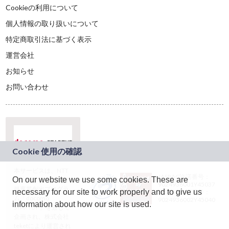
Cookieの利用について
個人情報の取り扱いについて
特定商取引法に基づく表示
運営会社
お知らせ
お問い合わせ
本サービスは、NTT
JASRAC許諾番号：
On our website we use some cookies. These are
ドコモグループの新
9024936001Y45037
規事業創出プログラ
necessary for our site to work properly and to give us
JASRAC許諾番号：
ム「docomo
9024936002Y45040
information about how our site is used.
STARTUP」を通じて
企画され、株式会社
teketにより運営され