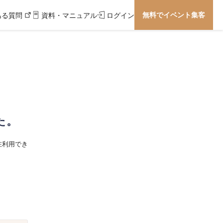
無料でイベント集客
ある質問
資料・マニュアル
ログイン
た。
在利用でき