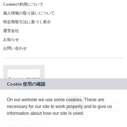
Cookieの利用について
個人情報の取り扱いについて
特定商取引法に基づく表示
運営会社
お知らせ
お問い合わせ
本サービスは、NTT
JASRAC許諾番号：
On our website we use some cookies. These are
ドコモグループの新
9024936001Y45037
規事業創出プログラ
necessary for our site to work properly and to give us
JASRAC許諾番号：
ム「docomo
9024936002Y45040
information about how our site is used.
STARTUP」を通じて
企画され、株式会社
teketにより運営され