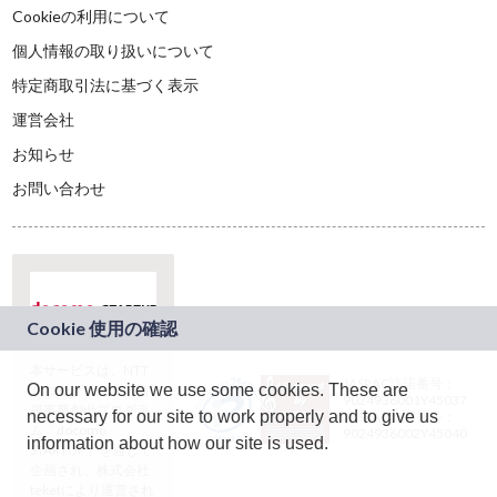
Cookieの利用について
個人情報の取り扱いについて
特定商取引法に基づく表示
運営会社
お知らせ
お問い合わせ
本サービスは、NTT
JASRAC許諾番号：
On our website we use some cookies. These are
ドコモグループの新
9024936001Y45037
規事業創出プログラ
necessary for our site to work properly and to give us
JASRAC許諾番号：
ム「docomo
9024936002Y45040
information about how our site is used.
STARTUP」を通じて
企画され、株式会社
teketにより運営され