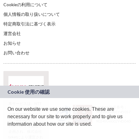
Cookieの利用について
個人情報の取り扱いについて
特定商取引法に基づく表示
運営会社
お知らせ
お問い合わせ
本サービスは、NTT
JASRAC許諾番号：
On our website we use some cookies. These are
ドコモグループの新
9024936001Y45037
規事業創出プログラ
necessary for our site to work properly and to give us
JASRAC許諾番号：
ム「docomo
9024936002Y45040
information about how our site is used.
STARTUP」を通じて
企画され、株式会社
teketにより運営され