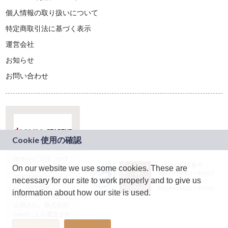
個人情報の取り扱いについて
特定商取引法に基づく表示
運営会社
お知らせ
お問い合わせ
本サービスは、NTT
JASRAC許諾番号：
On our website we use some cookies. These are
ドコモグループの新
9024936001Y45037
規事業創出プログラ
necessary for our site to work properly and to give us
JASRAC許諾番号：
ム「docomo
9024936002Y45040
information about how our site is used.
STARTUP」を通じて
企画され、株式会社
teketにより運営され
ています。