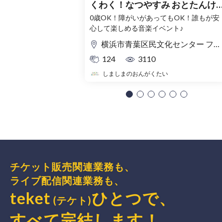
くわく！なつやすみ おとたんけ
ん！〜
0歳OK！障がいがあってもOK！誰もが安
心して楽しめる音楽イベント♪
横浜市青葉区民文化センター フィリアホール
124
3110
しましまのおんがくたい
チケット販売関連業務も、
ライブ配信関連業務も、
teket
ひとつで、
(テケト)
すべて完結
します
！