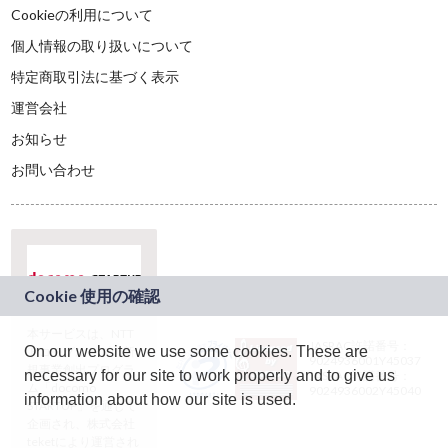
Cookieの利用について
個人情報の取り扱いについて
特定商取引法に基づく表示
運営会社
お知らせ
お問い合わせ
本サービスは、NTT
JASRAC許諾番号：
On our website we use some cookies. These are
ドコモグループの新
9024936001Y45037
規事業創出プログラ
necessary for our site to work properly and to give us
JASRAC許諾番号：
ム「docomo
9024936002Y45040
information about how our site is used.
STARTUP」を通じて
企画され、株式会社
teketにより運営され