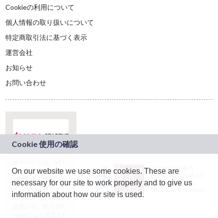
Cookieの利用について
個人情報の取り扱いについて
特定商取引法に基づく表示
運営会社
お知らせ
お問い合わせ
本サービスは、NTT
JASRAC許諾番号：
On our website we use some cookies. These are
ドコモグループの新
9024936001Y45037
規事業創出プログラ
necessary for our site to work properly and to give us
JASRAC許諾番号：
ム「docomo
9024936002Y45040
information about how our site is used.
STARTUP」を通じて
企画され、株式会社
teketにより運営され