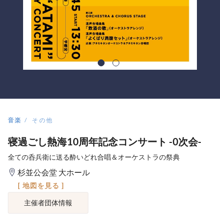
音楽
その他
寝過ごし熱海10周年記念コンサート -0次会-
全ての呑兵衛に送る酔いどれ合唱＆オーケストラの祭典
杉並公会堂 大ホール
[ 地図を見る ]
主催者団体情報