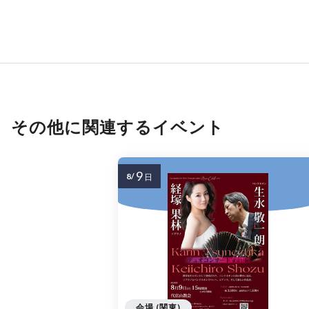
その他に関連するイベント
9
8/
日
会場 (関東)