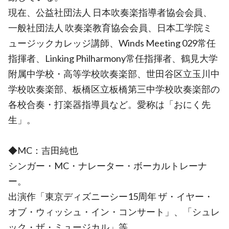
現在、公益社団法人 日本吹奏楽指導者協会会員、
一般社団法人 吹奏楽教育協会会員、日本工学院ミ
ュージックカレッジ講師、Winds Meeting 029常任
指揮者、Linking Philharmony常任指揮者、鶴見大学
附属中学校・高等学校吹奏楽部、世田谷区立玉川中
学校吹奏楽部、板橋区立板橋第三中学校吹奏楽部の
各校合奏・打楽器指導員など。愛称は「おにく先
生」。
◆MC：吉田純也
シンガー・MC・ナレーター・ボーカルトレーナ
ー。
出演作「東京ディズニーシー15周年 ザ・イヤー・
オブ・ウィッシュ・イン・コンサート」、「シュレ
ック・ザ・ミュージカル」等。