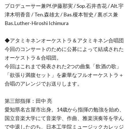
プロデューサー兼Pf.伊藤那実 / Sop.石井杏花 / Alt.宇
津木明香音 / Ten.森雄太 / Bas.榎本智史 / 裏ボス兼
Bas.Luther-Hiroshi Ichimura
◆アタミキネンオーケストラ＆アタミキネン合唱団
今回のコンサートのために公募によって結成された
オーケストラ＆合唱団。
今回はこれまで発表された2つの曲集「飲酒の歌」
「欲張り満腹セット」を豪華なフルオーケストラ＋
合唱のアレンジでお送りします。
第三部指揮：田中 亮
愛知県名古屋市出身。14歳から指揮の勉強を始め、
国立音楽大学にて音楽学、作曲、雅楽演奏等を学ん
で中退したのち、日本工学院ミュージックカレッジ