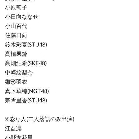
小原莉子
小日向ななせ
小山百代
佐藤日向
鈴木彩夏(STU48)
髙橋果鈴
髙畑結希(SKE48)
中﨑絵梨奈
雛形羽衣
真下華穂(NGT48)
宗雪里香(STU48)
※彩り人(二人落語のみ出演)
江益凛
小野友花里