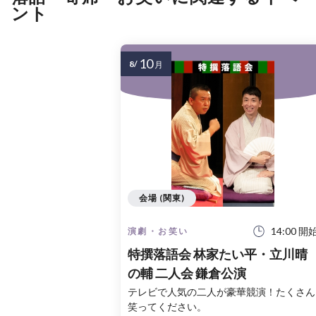
ント
10
8/
月
会場 (関東)
14:00 開
演劇・お笑い
特撰落語会 林家たい平・立川晴
の輔 二人会 鎌倉公演
テレビで人気の二人が豪華競演！たくさん
笑ってください。