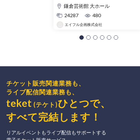
鎌倉芸術館 大ホール
24287
480
エイフル企画株式会社
チケット販売関連業務も、
ライブ配信関連業務も、
teket
ひとつで、
(テケト)
すべて完結
します
！
リアルイベントもライブ配信もサポートする
電子チケット販売サービス