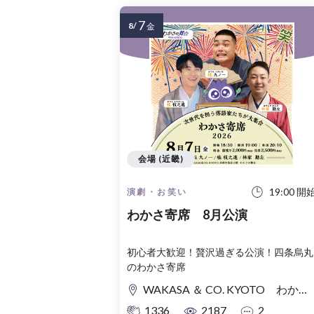
7
8/
金
会場 (近畿)
19:00 開
演劇・お笑い
わかさ寄席 8月公演
初心者大歓迎！贅沢過ぎる公演！四条烏丸
のわかさ寄席
WAKASA ＆ CO. KYOTO わかさの舞台
1336
2187
2