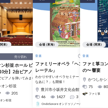
(関東)
会場 (東海)
会場 (関東)
 開始
18:30 開始
音楽
音楽
売り切れ
ル
ファミリーオペラ「ヘンゼルとグ
ファミ箏コン
ン杉並 ホール ピアノ試奏
ー
レーテル」
の〜 響宴
10分】2台ピアノ（スタイ
わかりやすいオペラセミナー「オペラって
ェイ・ベーゼンドルファー）
でピアノを弾いてみませんか？
かつしかシンフ
なあに？」も開催！
シオン杉並
75
80
豊川市小坂井文化会館 フロイデンホール
9
201
ファミ箏
46
1427
3
オン杉並
OndeSonore オンドゥソノール