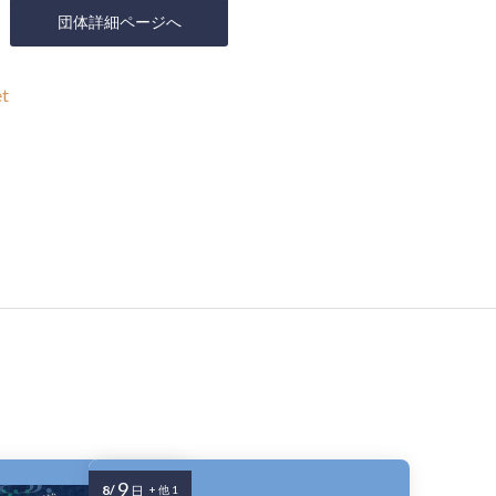
団体詳細ページへ
et
9
8/
日
+ 他 1