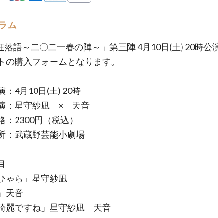
ラム
狂落語～二〇二一春の陣～」第三陣 4月10日(土) 20時公
トの購入フォームとなります。
：4月10日(土) 20時
：星守紗凪 × 天音
格：2300円（税込）
所：武蔵野芸能小劇場
目
ひゃら」星守紗凪
」天音
綺麗ですね」星守紗凪 天音