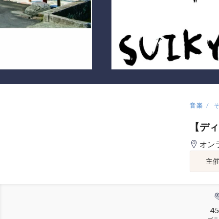
音楽
【ディ
オン
主
45