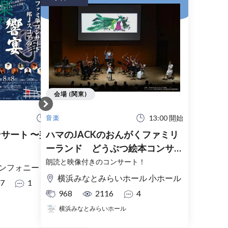
会場 (関東)
19:00 開始
13:00 開始
音楽
サート 〜邦Jスコア
ハマのJACKのおんがくファミリ
ーランド どうぶつ絵本コンサー
ト
朗読と映像付きのコンサート！
ォニーヒルズ アイリスホール
横浜みなとみらいホール 小ホール
7
1
968
2116
4
横浜みなとみらいホール