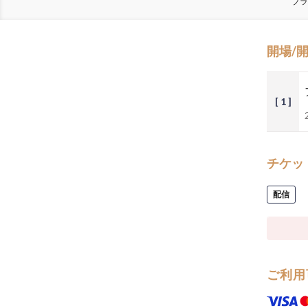
ブラ
開場/
[ 1 ]
チケッ
配信
ご利用