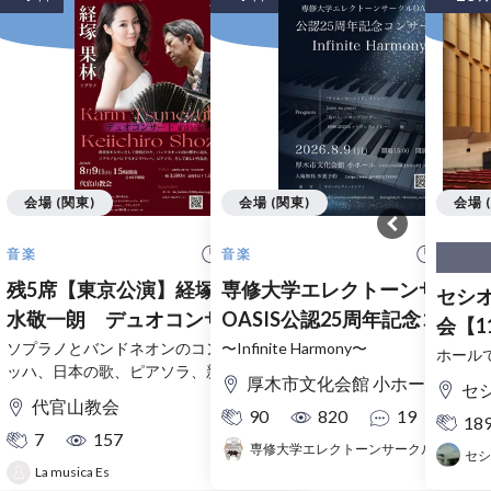
会場 (関東)
会場 (関東)
会場 
15:00 開始
15:30
音楽
音楽
残5席【東京公演】経塚果林・生
専修大学エレクトーンサーク
セシオ
水敬一朗 デュオコンサート
OASIS公認25周年記念コンサ
会【1
ト
ソプラノとバンドネオンのコンサート。バ
〜Infinite Harmony〜
ンウ
ホール
ッハ、日本の歌、ピアソラ、新作。
厚木市文化会館 小ホール
セ
代官山教会
90
820
19
18
7
157
専修大学エレクトーンサークルOASIS
セシ
La musica Es