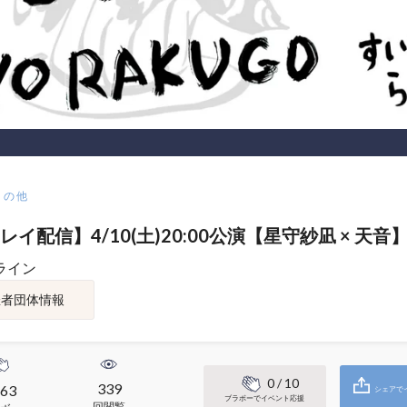
その他
レイ配信】4/10(土)20:00公演【星守紗凪 × 天音
ライン
催者団体情報
0
/ 10
339
63
シェアで
ブラボーでイベント応援
回閲覧