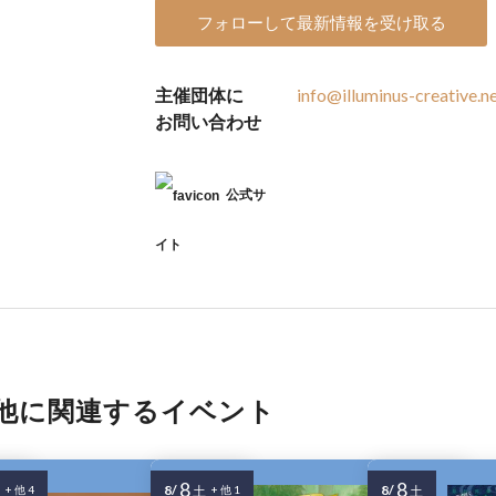
フォローして最新情報を受け取る
主催団体に
info@illuminus-creative.n
お問い合わせ
公式サ
イト
他に関連するイベント
8
8
8/
8/
+ 他 4
土
+ 他 1
土