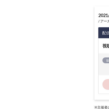
2021
アーカイ
配
視
※主催者