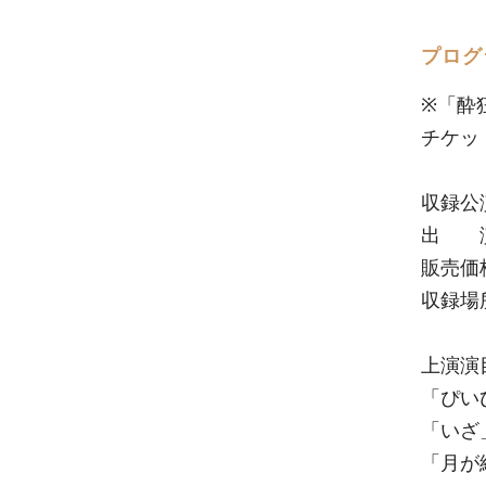
プログ
※「酔
チケッ
収録公演
出 演
販売価
収録場
上演演
「ぴい
「いざ
「月が