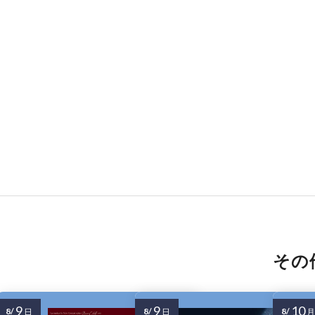
その
9
9
10
8/
8/
8/
日
日
月