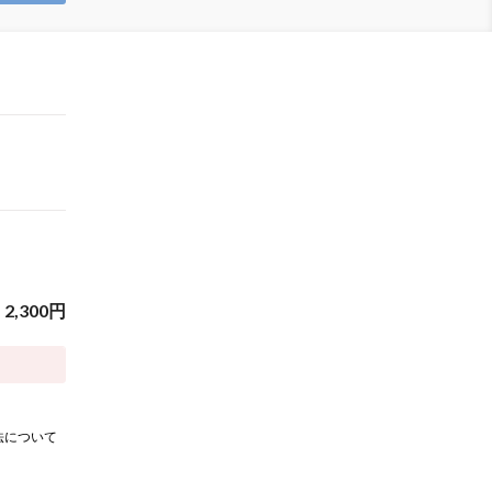
2,300
円
法について