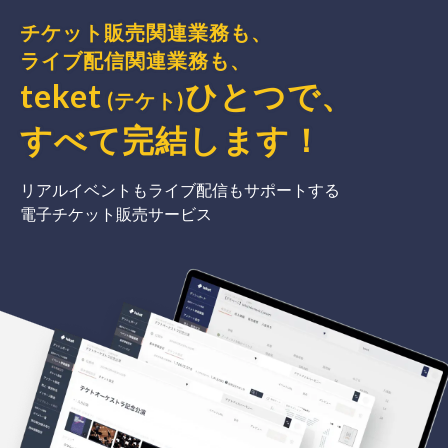
チケット販売関連業務も、
ライブ配信関連業務も、
teket
ひとつで、
(テケト)
すべて完結
します
！
リアルイベントもライブ配信もサポートする
電子チケット販売サービス