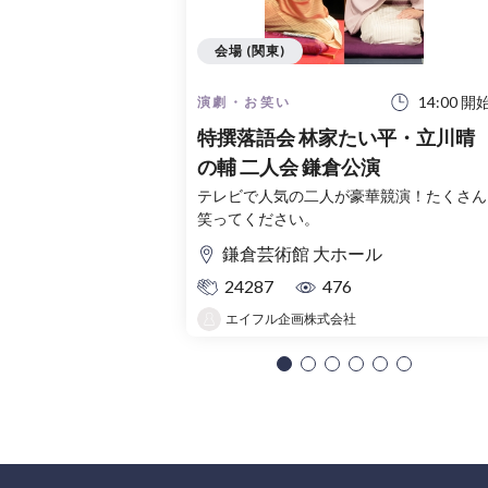
会場 (関東)
14:00 開
演劇・お笑い
特撰落語会 林家たい平・立川晴
の輔 二人会 鎌倉公演
テレビで人気の二人が豪華競演！たくさん
笑ってください。
鎌倉芸術館 大ホール
24287
476
エイフル企画株式会社