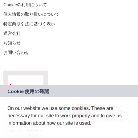
Cookieの利用について
個人情報の取り扱いについて
特定商取引法に基づく表示
運営会社
お知らせ
お問い合わせ
本サービスは、NTT
JASRAC許諾番号：
On our website we use some cookies. These are
ドコモグループの新
9024936001Y45037
規事業創出プログラ
necessary for our site to work properly and to give us
JASRAC許諾番号：
ム「docomo
9024936002Y45040
information about how our site is used.
STARTUP」を通じて
企画され、株式会社
teketにより運営され