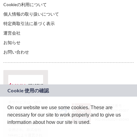
Cookieの利用について
個人情報の取り扱いについて
特定商取引法に基づく表示
運営会社
お知らせ
お問い合わせ
本サービスは、NTT
JASRAC許諾番号：
On our website we use some cookies. These are
ドコモグループの新
9024936001Y45037
規事業創出プログラ
necessary for our site to work properly and to give us
JASRAC許諾番号：
ム「docomo
9024936002Y45040
information about how our site is used.
STARTUP」を通じて
企画され、株式会社
teketにより運営され