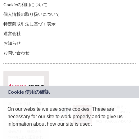
Cookieの利用について
個人情報の取り扱いについて
特定商取引法に基づく表示
運営会社
お知らせ
お問い合わせ
本サービスは、NTT
JASRAC許諾番号：
On our website we use some cookies. These are
ドコモグループの新
9024936001Y45037
規事業創出プログラ
necessary for our site to work properly and to give us
JASRAC許諾番号：
ム「docomo
9024936002Y45040
information about how our site is used.
STARTUP」を通じて
企画され、株式会社
teketにより運営され