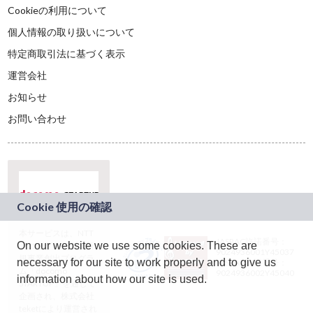
Cookieの利用について
個人情報の取り扱いについて
特定商取引法に基づく表示
運営会社
お知らせ
お問い合わせ
本サービスは、NTT
JASRAC許諾番号：
On our website we use some cookies. These are
ドコモグループの新
9024936001Y45037
規事業創出プログラ
necessary for our site to work properly and to give us
JASRAC許諾番号：
ム「docomo
9024936002Y45040
information about how our site is used.
STARTUP」を通じて
企画され、株式会社
teketにより運営され