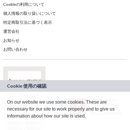
Cookieの利用について
個人情報の取り扱いについて
特定商取引法に基づく表示
運営会社
お知らせ
お問い合わせ
本サービスは、NTT
JASRAC許諾番号：
On our website we use some cookies. These are
ドコモグループの新
9024936001Y45037
規事業創出プログラ
necessary for our site to work properly and to give us
JASRAC許諾番号：
ム「docomo
9024936002Y45040
information about how our site is used.
STARTUP」を通じて
企画され、株式会社
teketにより運営され