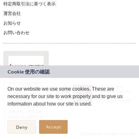
特定商取引法に基づく表示
運営会社
お知らせ
お問い合わせ
本サービスは、NTT
JASRAC許諾番号：
On our website we use some cookies. These are
ドコモグループの新
9024936001Y45037
規事業創出プログラ
necessary for our site to work properly and to give us
JASRAC許諾番号：
ム「docomo
9024936002Y45040
information about how our site is used.
STARTUP」を通じて
企画され、株式会社
teketにより運営され
ています。
Accept
Deny
(C) 2026 teket. all rights reserved.