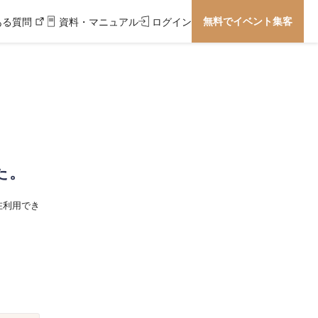
無料でイベント集客
ある質問
資料・マニュアル
ログイン
た。
在利用でき