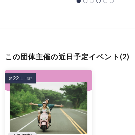
この団体主催の近日予定イベント(2)
22
8/
土
+ 他 3