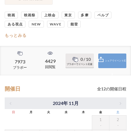
映画
映画祭
上映会
東京
多摩
ベルブ
ある視点
NEW
WAVE
能登
もっとみる
0
/ 10
4429
7973
シェアでイベント応
ブラボーでイベント応援
回閲覧
ブラボー
援
開催日
全
12
の開催日程
2024年 11月
日
月
火
水
木
金
土
1
2