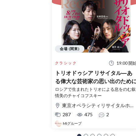
会場 (関東)
19:00 開
クラシック
トリオドゥシア リサイタル―あ
る偉大な芸術家の思い出のため
ロシアで生まれたトリオによる息をのむ叙
情美のチャイコフスキー
東京オペラシティリサイタルホール
287
475
2
MIグループ