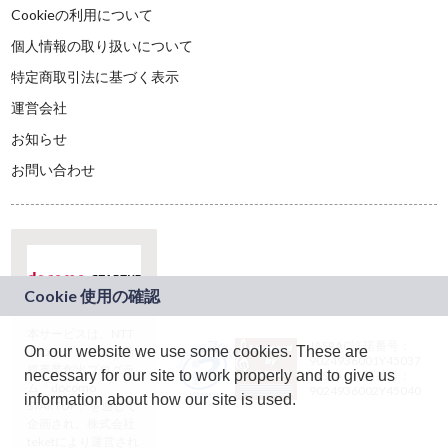
Cookieの利用について
個人情報の取り扱いについて
特定商取引法に基づく表示
運営会社
お知らせ
お問い合わせ
本サービスは、NTT
JASRAC許諾番号：
On our website we use some cookies. These are
ドコモグループの新
9024936001Y45037
規事業創出プログラ
necessary for our site to work properly and to give us
JASRAC許諾番号：
ム「docomo
9024936002Y45040
information about how our site is used.
STARTUP」を通じて
企画され、株式会社
teketにより運営され