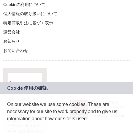
Cookieの利用について
個人情報の取り扱いについて
特定商取引法に基づく表示
運営会社
お知らせ
お問い合わせ
本サービスは、NTT
JASRAC許諾番号：
On our website we use some cookies. These are
ドコモグループの新
9024936001Y45037
規事業創出プログラ
necessary for our site to work properly and to give us
JASRAC許諾番号：
ム「docomo
9024936002Y45040
information about how our site is used.
STARTUP」を通じて
企画され、株式会社
teketにより運営され