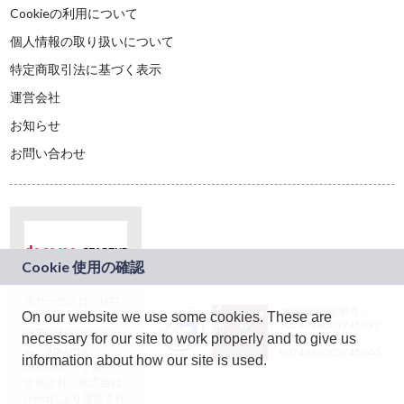
Cookieの利用について
個人情報の取り扱いについて
特定商取引法に基づく表示
運営会社
お知らせ
お問い合わせ
本サービスは、NTT
JASRAC許諾番号：
On our website we use some cookies. These are
ドコモグループの新
9024936001Y45037
規事業創出プログラ
necessary for our site to work properly and to give us
JASRAC許諾番号：
ム「docomo
9024936002Y45040
information about how our site is used.
STARTUP」を通じて
企画され、株式会社
teketにより運営され