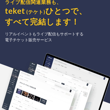
ライブ配信関連業務も、
teket
ひとつで、
(テケト)
すべて完結
します
！
リアルイベントもライブ配信もサポートする
電子チケット販売サービス