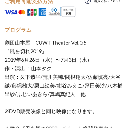
ご利用可能支払方法
購入方法について
プログラム
劇団山本屋 CUWT Theater Vol.0.5
『風を切れ2019』
2019年6月26日（水）〜7月3日（水）
作・演出 ：山本タク
出演：久下恭平/荒川美穂/関根翔太/佐藤慎亮/大谷
誠/藤縄雄大/栗山絵美/紺谷みえこ/窪田美沙/八木橋
里紗/ふじいあきら/真嶋真紀人 他
※DVD販売映像と同じ映像になります。