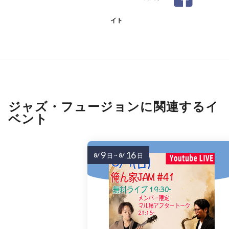
イト
ジャズ・フュージョンに関連するイ
ベント
9
16
8/
~
8/
日
日