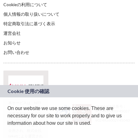
Cookieの利用について
個人情報の取り扱いについて
特定商取引法に基づく表示
運営会社
お知らせ
お問い合わせ
本サービスは、NTT
JASRAC許諾番号：
On our website we use some cookies. These are
ドコモグループの新
9024936001Y45037
規事業創出プログラ
necessary for our site to work properly and to give us
JASRAC許諾番号：
ム「docomo
9024936002Y45040
information about how our site is used.
STARTUP」を通じて
企画され、株式会社
teketにより運営され