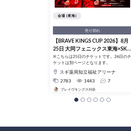
会場 (東海)
売り切れ
【BRAVE KINGS CUP 2026】8月
25日 大同フェニックス東海×SK
ホークス
※こちらは25日のチケットです。26日の
ケットは別ページとなります。
スギ薬局知立福祉アリーナ
2783
1443
7
ブレイヴキングス刈谷