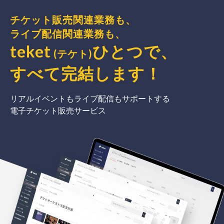
チケット販売関連業務も、
ライブ配信関連業務も、
teket
ひとつで、
(テケト)
すべて完結
します
！
リアルイベントもライブ配信もサポートする
電子チケット販売サービス