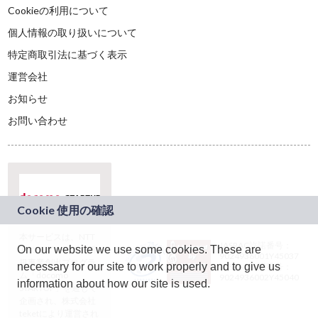
Cookieの利用について
個人情報の取り扱いについて
特定商取引法に基づく表示
運営会社
お知らせ
お問い合わせ
本サービスは、NTT
JASRAC許諾番号：
On our website we use some cookies. These are
ドコモグループの新
9024936001Y45037
規事業創出プログラ
necessary for our site to work properly and to give us
JASRAC許諾番号：
ム「docomo
9024936002Y45040
information about how our site is used.
STARTUP」を通じて
企画され、株式会社
teketにより運営され