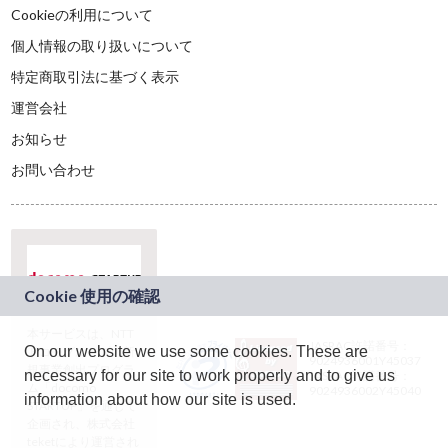
Cookieの利用について
個人情報の取り扱いについて
特定商取引法に基づく表示
運営会社
お知らせ
お問い合わせ
本サービスは、NTT
JASRAC許諾番号：
On our website we use some cookies. These are
ドコモグループの新
9024936001Y45037
規事業創出プログラ
necessary for our site to work properly and to give us
JASRAC許諾番号：
ム「docomo
9024936002Y45040
information about how our site is used.
STARTUP」を通じて
企画され、株式会社
teketにより運営され