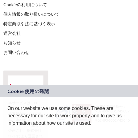
Cookieの利用について
個人情報の取り扱いについて
特定商取引法に基づく表示
運営会社
お知らせ
お問い合わせ
本サービスは、NTT
JASRAC許諾番号：
On our website we use some cookies. These are
ドコモグループの新
9024936001Y45037
規事業創出プログラ
necessary for our site to work properly and to give us
JASRAC許諾番号：
ム「docomo
9024936002Y45040
information about how our site is used.
STARTUP」を通じて
企画され、株式会社
teketにより運営され