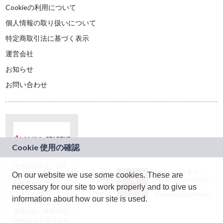
Cookieの利用について
個人情報の取り扱いについて
特定商取引法に基づく表示
運営会社
お知らせ
お問い合わせ
本サービスは、NTT
JASRAC許諾番号：
On our website we use some cookies. These are
ドコモグループの新
9024936001Y45037
規事業創出プログラ
necessary for our site to work properly and to give us
JASRAC許諾番号：
ム「docomo
9024936002Y45040
information about how our site is used.
STARTUP」を通じて
企画され、株式会社
teketにより運営され