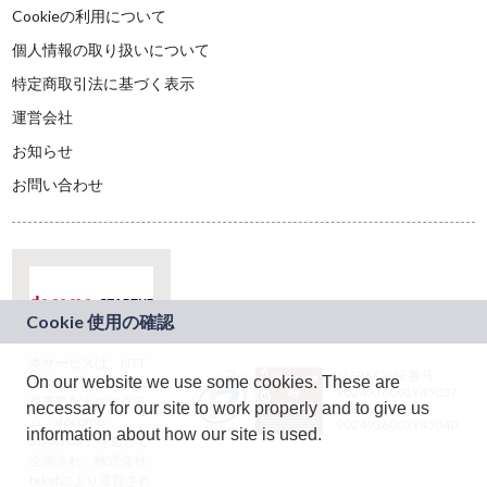
Cookieの利用について
個人情報の取り扱いについて
特定商取引法に基づく表示
運営会社
お知らせ
お問い合わせ
本サービスは、NTT
JASRAC許諾番号：
On our website we use some cookies. These are
ドコモグループの新
9024936001Y45037
規事業創出プログラ
necessary for our site to work properly and to give us
JASRAC許諾番号：
ム「docomo
9024936002Y45040
information about how our site is used.
STARTUP」を通じて
企画され、株式会社
teketにより運営され