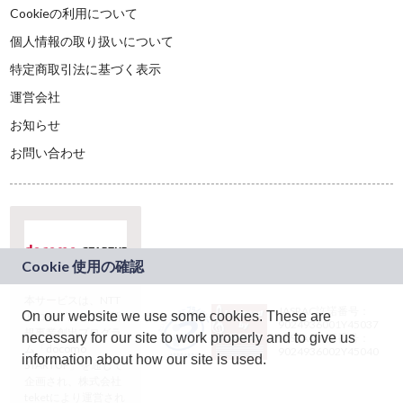
Cookieの利用について
個人情報の取り扱いについて
特定商取引法に基づく表示
運営会社
お知らせ
お問い合わせ
本サービスは、NTT
JASRAC許諾番号：
On our website we use some cookies. These are
ドコモグループの新
9024936001Y45037
規事業創出プログラ
necessary for our site to work properly and to give us
JASRAC許諾番号：
ム「docomo
9024936002Y45040
information about how our site is used.
STARTUP」を通じて
企画され、株式会社
teketにより運営され