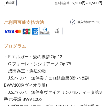
2,500
円
~
3,500
円
自由席
全
4
料金帯
ご利用可能支払方法
購入方法について
プログラム
・E.エルガー：愛の挨拶 Op.12
・G.フォーレ：シシリアーノ Op.78
・成田為三：浜辺の歌
・J.S.バッハ：無伴奏チェロ組曲第3番 ハ長調
BWV1009(ヴィオラ版)
・J.S.バッハ：無伴奏ヴァイオリンパルティータ第3
番 ホ長調 BWV1006